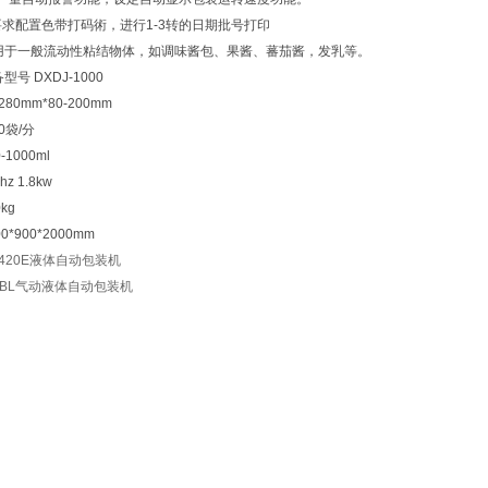
户要求配置色带打码術，进行1-3转的日期批号打印
用于一般流动性粘结物体，如调味酱包、果酱、蕃茄酱，发乳等。
型号 DXDJ-1000
280mm*80-200mm
0袋/分
1000ml
hz 1.8kw
kg
0*900*2000mm
-420E液体自动包装机
-BL气动液体自动包装机