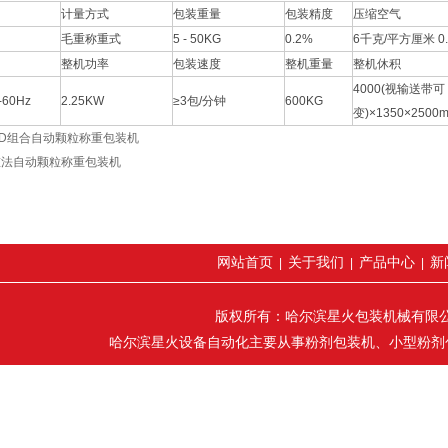
计量方式
包装重量
包装精度
压缩空气
毛重称重式
5 - 50KG
0.2%
6千克/平方厘米 0
整机功率
包装速度
整机重量
整机休积
4000(视输送带可
-60Hz
2.25KW
≥3包/分钟
600KG
变)×1350×2500
0D组合自动颗粒称重包装机
重法自动颗粒称重包装机
网站首页
关于我们
产品中心
新
|
|
|
版权所有：哈尔滨星火包装机械有限公司 联
哈尔滨星火设备自动化主要从事粉剂包装机、小型粉剂